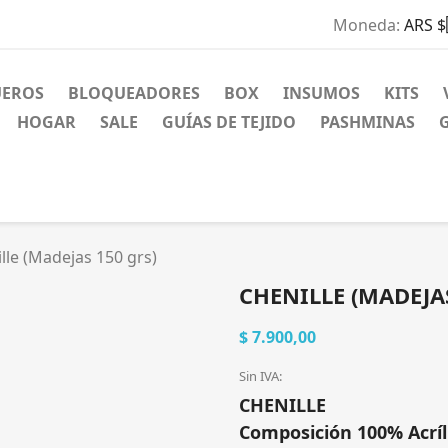
Moneda:
ARS $
UEROS
BLOQUEADORES
BOX
INSUMOS
KITS
HOGAR
SALE
GUÍAS DE TEJIDO
PASHMINAS
lle (Madejas 150 grs)
CHENILLE (MADEJAS
$ 7.900,00
Sin IVA:
CHENILLE
Composición 100%
Acrí