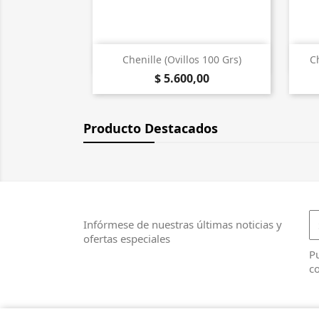

Vista rápida
Chenille (Ovillos 100 Grs)
C
$ 5.600,00
Producto Destacados
Infórmese de nuestras últimas noticias y
ofertas especiales
Pu
co