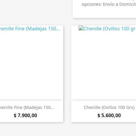
opciones: Envío a Domicil


Vista rápida
Vista rápida
henille Fine (Madejas 150...
Chenille (Ovillos 100 Grs)
$ 7.900,00
$ 5.600,00