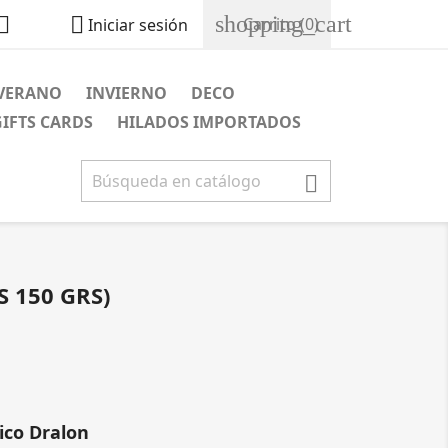
shopping_cart


Carrito
(0)
Iniciar sesión
VERANO
INVIERNO
DECO
GIFTS CARDS
HILADOS IMPORTADOS

 150 GRS)
lico Dralon