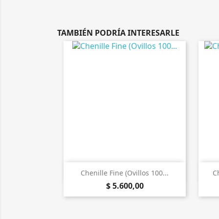
TAMBIÉN PODRÍA INTERESARLE

Vista rápida
Chenille Fine (Ovillos 100...
C
$ 5.600,00