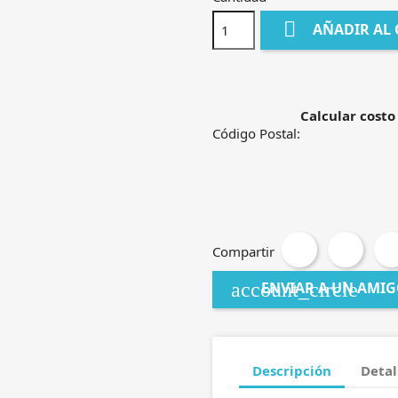

AÑADIR AL
Calcular costo
Código Postal:
Compartir
account_circle
ENVIAR A UN AMI
Descripción
Detal