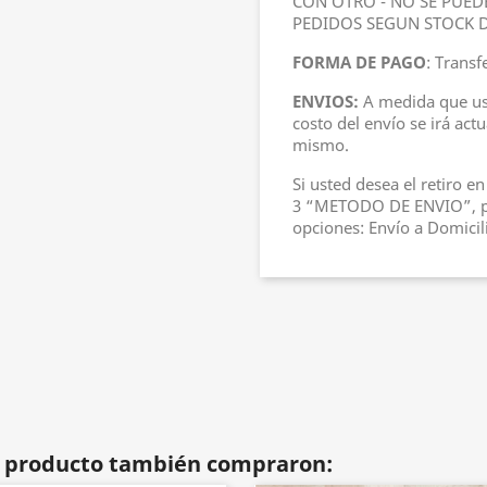
CON OTRO - NO SE PUED
PEDIDOS SEGUN STOCK D
FORMA DE PAGO
: Trans
ENVIOS:
A medida que ust
costo del envío se irá act
mismo.
Si usted desea el retiro e
3 “METODO DE ENVIO”, pod
opciones: Envío a Domicil
te producto también compraron: