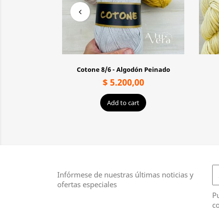
Cotone 8/6 - Algodón Peinado
00
$ 5.200,00
t
Add to cart
Infórmese de nuestras últimas noticias y
ofertas especiales
Pu
co