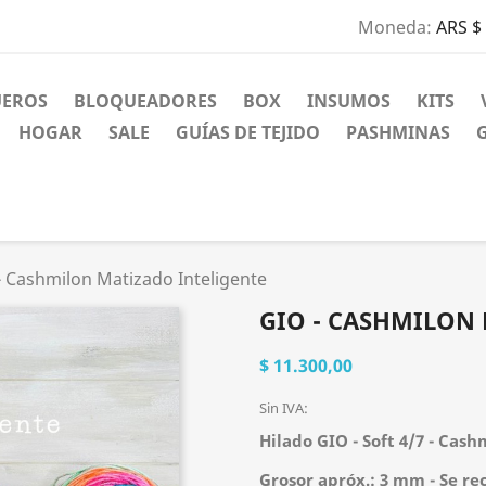
Moneda:
ARS $
UEROS
BLOQUEADORES
BOX
INSUMOS
KITS
HOGAR
SALE
GUÍAS DE TEJIDO
PASHMINAS
- Cashmilon Matizado Inteligente
GIO - CASHMILON
$ 11.300,00
Sin IVA:
Hilado GIO - Soft 4/7 - Cashm
Grosor apróx.: 3 mm - Se re