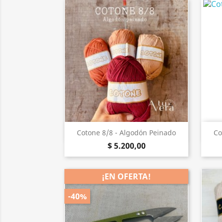
Vista rápida

Cotone 8/8 - Algodón Peinado
Co
$ 5.200,00
¡EN OFERTA!
-40%