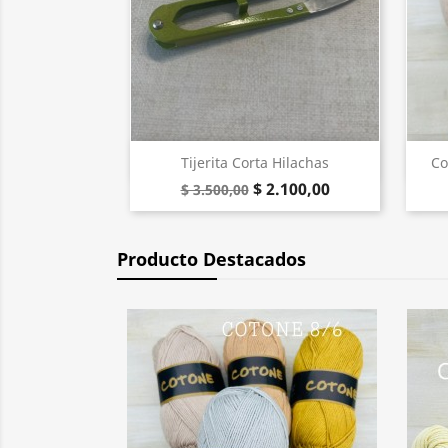
Vista rápida

Tijerita Corta Hilachas
Co
$ 2.100,00
$ 3.500,00
Producto Destacados