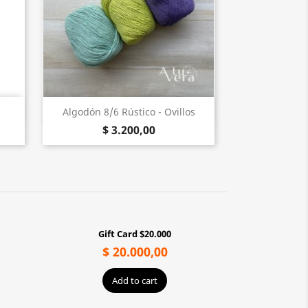
Vista rápida

Algodón 8/6 Rústico - Ovillos
$ 3.200,00
Gift Card $20.000
$ 20.000,00
Add to cart