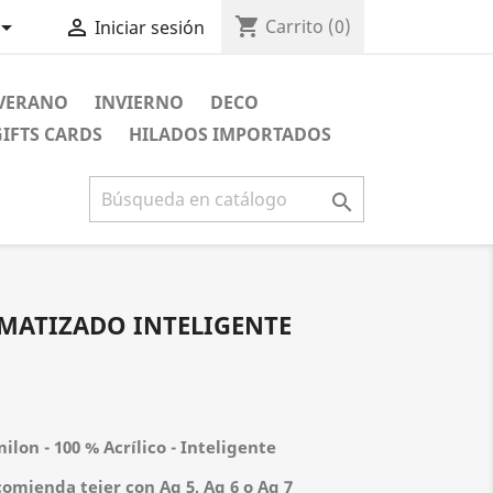
shopping_cart


Carrito
(0)
Iniciar sesión
VERANO
INVIERNO
DECO
GIFTS CARDS
HILADOS IMPORTADOS

 MATIZADO INTELIGENTE
ilon - 100 % Acrílico - Inteligente
comienda tejer con Ag 5, Ag 6 o Ag 7