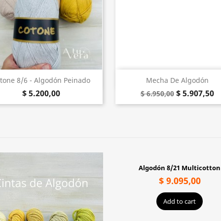
Vista rápida
Vista rápida


tone 8/6 - Algodón Peinado
Mecha De Algodón
$ 5.200,00
$ 5.907,50
$ 6.950,00
Algodón 8/21 Multicotton
$ 9.095,00
Add to cart