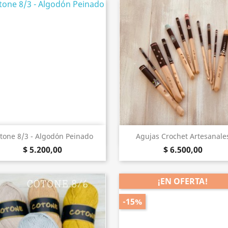
Vista rápida
Vista rápida


tone 8/3 - Algodón Peinado
Agujas Crochet Artesanale
$ 5.200,00
$ 6.500,00
¡EN OFERTA!
-15%