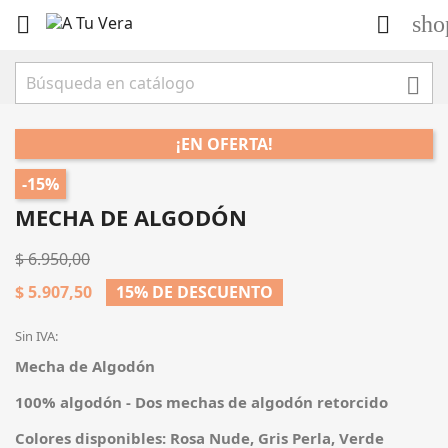
sho



¡EN OFERTA!
-15%
MECHA DE ALGODÓN
$ 6.950,00
$ 5.907,50
15% DE DESCUENTO
Sin IVA:
Mecha de Algodón
100% algodón - Dos mechas de algodón retorcido
Colores disponibles: Rosa Nude, Gris Perla, Verde